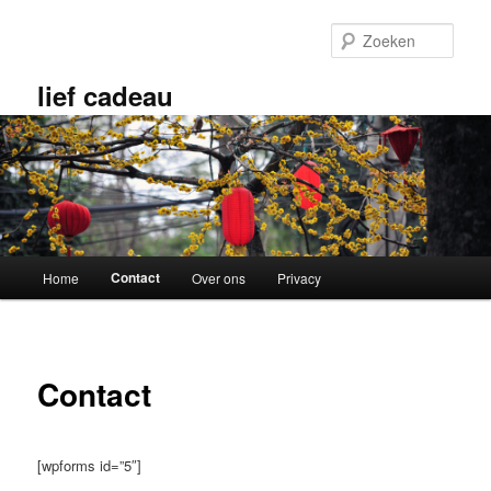
Spring
naar
Zoek
de
primaire
lief cadeau
inhoud
H
Contact
Home
Over ons
Privacy
o
o
f
d
Contact
m
e
n
u
[wpforms id=”5″]